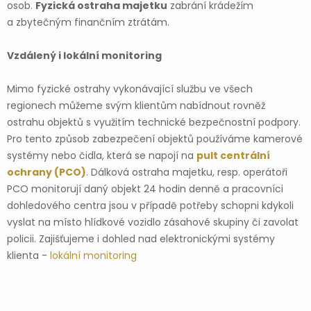
osob.
Fyzická ostraha majetku
zabrání krádežím
a zbytečným finančním ztrátám.
Vzdálený i lokální monitoring
Mimo fyzické ostrahy vykonávající službu ve všech
regionech můžeme svým klientům nabídnout rovněž
ostrahu objektů s využitím technické bezpečnostní podpory.
Pro tento způsob zabezpečení objektů používáme kamerové
systémy nebo čidla, která se napojí na
pult centrální
ochrany (PCO)
. Dálková ostraha majetku, resp. operátoři
PCO monitorují daný objekt 24 hodin denně a pracovníci
dohledového centra jsou v případě potřeby schopni kdykoli
vyslat na místo hlídkové vozidlo zásahové skupiny či zavolat
policii. Zajišťujeme i dohled nad elektronickými systémy
klienta -
lokální monitoring